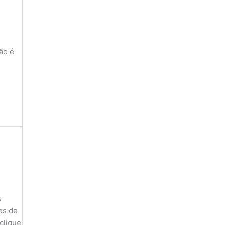
ão é
s
es de
clique