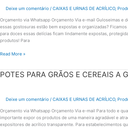
E
Deixe um comentário
/
CAIXAS E URNAS DE ACRÍLICO
,
Produ
GULOSEIMAS
Orçamento via Whatsapp Orçamento Via e-mail Guloseimas e do
essas gostosuras estão bem expostas e organizadas? Ficamos ba
para doces essas delícias ficam lindamente expostas, protegid
produtos! Para
Read More »
POTES
POTES PARA GRÃOS E CEREAIS A 
PARA
GRÃOS
E
Deixe um comentário
/
CAIXAS E URNAS DE ACRÍLICO
,
Produ
CEREAIS
A
Orçamento via Whatsapp Orçamento Via e-mail Para todo e qua
GRANEL
importante expor os produtos de uma maneira agradável e atrae
expositores de acrílico transparente. Para estabelecimentos q