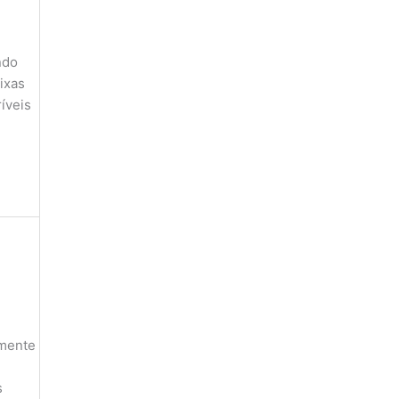
ndo
ixas
íveis
amente
s