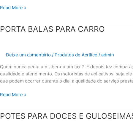
Read More »
PORTA
PORTA BALAS PARA CARRO
BALAS
PARA
CARRO
Deixe um comentário
/
Produtos de Acrílico
/
admin
Quem nunca pediu um Uber ou um táxi? E depois fez comparaç
qualidade e atendimento. Os motoristas de aplicativos, seja e
que podem ocorrer durante o dia, a qualidade do serviço prest
Read More »
POTES
POTES PARA DOCES E GULOSEIMA
PARA
DOCES