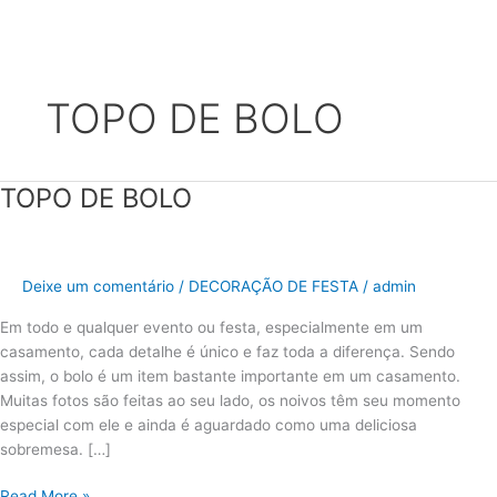
Ir
para
TOPO DE BOLO
o
conteúdo
TOPO DE BOLO
TOPO
DE
BOLO
Deixe um comentário
/
DECORAÇÃO DE FESTA
/
admin
Em todo e qualquer evento ou festa, especialmente em um
casamento, cada detalhe é único e faz toda a diferença. Sendo
assim, o bolo é um item bastante importante em um casamento.
Muitas fotos são feitas ao seu lado, os noivos têm seu momento
especial com ele e ainda é aguardado como uma deliciosa
sobremesa. […]
Read More »